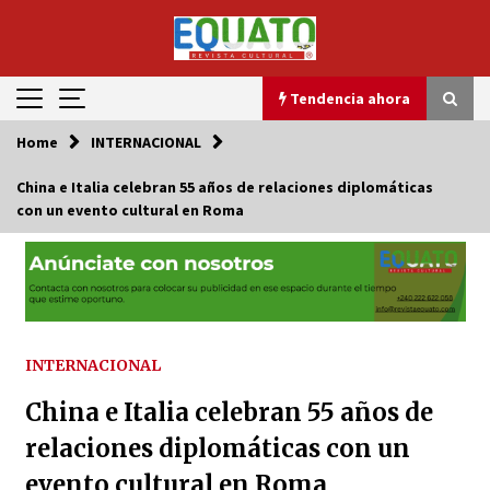
Skip
to
content
Tendencia ahora
Home
INTERNACIONAL
Tendencia ahora
China e Italia celebran 55 años de relaciones diplomáticas
con un evento cultural en Roma
Smith Handed His Place in History
24 de marzo de 2015
La Young Chef Olympiad: Un Encuentro Global
de Talento Culinario
31 de enero de 2026
INTERNACIONAL
China e Italia celebran 55 años de
La otra cara del artista Cacho B. Máster en
relaciones internacionales, ponente en la
relaciones diplomáticas con un
conferencia sobre la singularidad geopolítica
de Guinea Ecuatorial
evento cultural en Roma
11 de diciembre de 2024