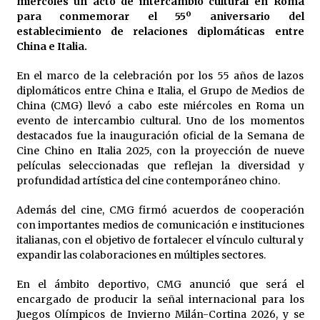
miércoles un acto de intercambio cultural en Roma
para conmemorar el 55º aniversario del
10 reflexiones del escritor ecuatoguineano
establecimiento de relaciones diplomáticas entre
Santiago Ondo
China e Italia.
28 de abril de 2024
En el marco de la celebración por los 55 años de lazos
diplomáticos entre China e Italia, el Grupo de Medios de
Ingresan al actor Bruce Willis en una
residencia especializada
China (CMG) llevó a cabo este miércoles en Roma un
2 de septiembre de 2025
evento de intercambio cultural. Uno de los momentos
destacados fue la inauguración oficial de la Semana de
Cine Chino en Italia 2025, con la proyección de nueve
El Ministro de Turismo a los nuevos
películas seleccionadas que reflejan la diversidad y
Directores Generales: «Los nombramientos
profundidad artística del cine contemporáneo chino.
son confianza y responsabilidad»
6 de noviembre de 2024
Además del cine, CMG firmó acuerdos de cooperación
con importantes medios de comunicación e instituciones
Donato Ndong Bigyogo: «Mi nuevo libro, la
siembra estéril, muy pronto»
italianas, con el objetivo de fortalecer el vínculo cultural y
21 de marzo de 2025
expandir las colaboraciones en múltiples sectores.
En el ámbito deportivo, CMG anunció que será el
encargado de producir la señal internacional para los
Juegos Olímpicos de Invierno Milán-Cortina 2026, y se