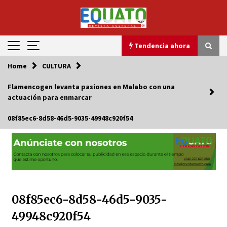
Skip
to
content
Tendencia ahora
Home
CULTURA
Tendencia ahora
Flamencogen levanta pasiones en Malabo con una
actuación para enmarcar
¿Driller o parlamentario?, ¿Rimas vulgares o
discursos formales?
08f85ec6-8d58-46d5-9035-49948c920f54
5 de agosto de 2024
Se confirma que el actor Bruce Willis ya no
puede hablar
4 de julio de 2024
Oliveira Burupu: “Turismo y Paz como vías
08f85ec6-8d58-46d5-9035-
para un desarrollo sostenible”
49948c920f54
27 de septiembre de 2024