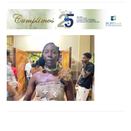
Nueva serie de humor llega a SOLTV: diversión
asegurada para toda la familia
1 de febrero de 2025
Casa África lanza la 16ª edición de su Premio de
Ensayo con el foco puesto en la
descolonización
26 de abril de 2025
El Palco central del Paseo Marítimo de Malabo
sigue sin conocer rehabilitaciones tras un
incendio
27 de agosto de 2024
El Gran Hotel Djibloho acoge a seis jóvenes
para una formación y experiencia práctica en
sus departamentos claves
18 de diciembre de 2024
Abiertas las inscripciones para la segunda
edición del taller «fomento de la lectura para
educadores»