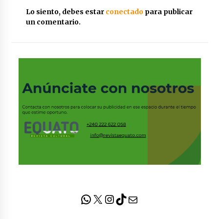
Lo siento, debes estar
conectado
para publicar
Coffee is health food: Myth or fact?
un comentario.
24 de marzo de 2015
Clemente Nguema post Joncham: “me llena de
vergüenza ver a artistas que están enfocados
en ese método de ganar dinero a través de los
premios”
5 de diciembre de 2024
Diddy se libra de cargos clave: Fiscalía retira
acusaciones por secuestro, intento de
incendio y parte del tráfico sexual
25 de junio de 2025
UNGE: A partir de este curso académico se
podría separar periodismo de comunicación
audiovisual desde el primer Curso
12 de septiembre de 2025
WhatsApp
X
Instagram
TikTok
Correo electrónico