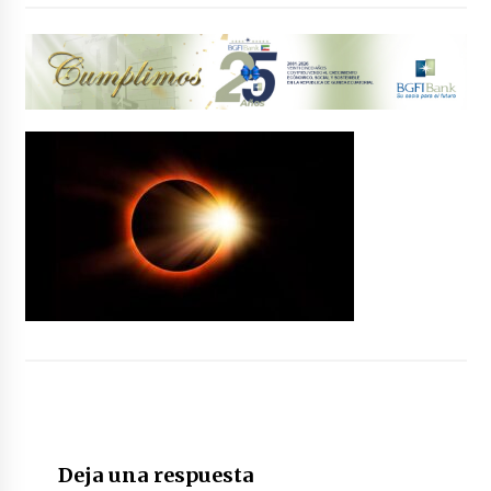
La ecuatoguineana Nana Upolo, Mejor
Diseñadora Africana en el Festival
Internacional de TAKAD
25 de enero de 2026
Se lanza la segunda edición de la semana de
creatividad cinematográfica en Malabo
3 de julio de 2024
Lanzamiento del proyecto artístico y
pedagógico a la vuelta de la esquina
1 de octubre de 2024
A Paradise for Holiday
20 de marzo de 2015
El mundo honra al primer africano en ganar el
Premio Nobel de Literatura
Deja una respuesta
15 de julio de 2024