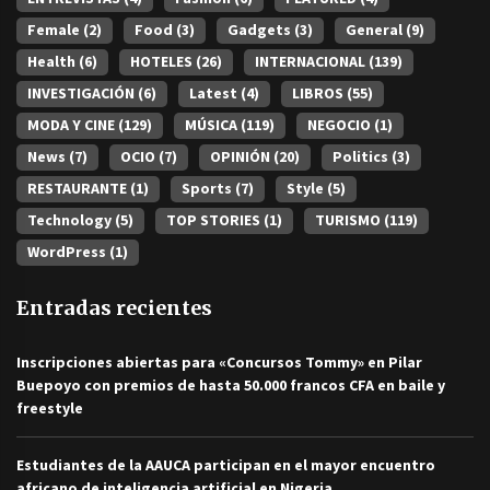
Female
(2)
Food
(3)
Gadgets
(3)
General
(9)
Health
(6)
HOTELES
(26)
INTERNACIONAL
(139)
INVESTIGACIÓN
(6)
Latest
(4)
LIBROS
(55)
MODA Y CINE
(129)
MÚSICA
(119)
NEGOCIO
(1)
News
(7)
OCIO
(7)
OPINIÓN
(20)
Politics
(3)
RESTAURANTE
(1)
Sports
(7)
Style
(5)
Technology
(5)
TOP STORIES
(1)
TURISMO
(119)
WordPress
(1)
Entradas recientes
Inscripciones abiertas para «Concursos Tommy» en Pilar
Buepoyo con premios de hasta 50.000 francos CFA en baile y
freestyle
Estudiantes de la AAUCA participan en el mayor encuentro
africano de inteligencia artificial en Nigeria