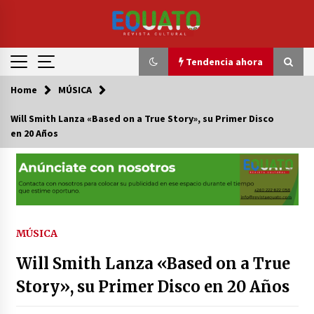
Skip
to
content
Tendencia ahora
Home
MÚSICA
Tendencia ahora
Will Smith Lanza «Based on a True Story», su Primer Disco
en 20 Años
Luto en Cultura,Turismo y Promoción
Artesanal
15 de septiembre de 2024
Senegal logra impedir la venta de la biblioteca
del ex presidente Léopold Sedar Senghor en
Francia
MÚSICA
8 de junio de 2024
Will Smith Lanza «Based on a True
El artista Narkelly Pana pretende revivir a
Story», su Primer Disco en 20 Años
Jamin Dog con una colaboración que sale el
viernes
30 de abril de 2024