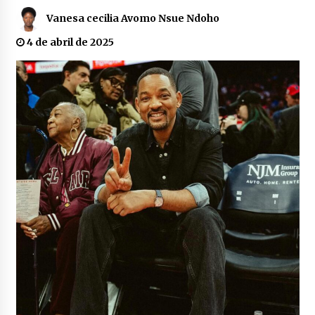
Vanesa cecilia Avomo Nsue Ndoho
Aterriza en Malabo el presidente de la
asociación cultural SICA para asistir en la 19ª
4 de abril de 2025
Edición del Festival SICA
13 de noviembre de 2025
Aline Quezza, la estrella italiana llega a Malabo
para un concierto inolvidable
31 de enero de 2025
El artista Burna Boy lanza una academia de
fútbol
17 de agosto de 2024
La Asociación NARCOASIO festeja la unificación
de los hijos Bisio
12 de septiembre de 2024
‎Miss y Mister TNO 2026 ya tiene fecha y lugar
27 de mayo de 2026