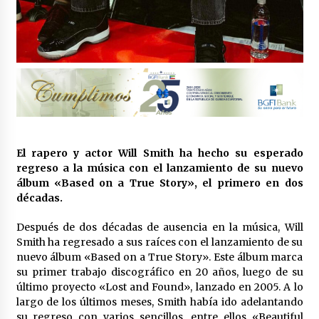
Guinea Ecuatorial lanza oficialmente su
Festival Nacional de Cine
3 de octubre de 2025
¿Han muerto la cultura y el entretenimiento?
8 de septiembre de 2025
El rapero y actor Will Smith ha hecho su esperado
Descubre los 50 mejores libros españoles del
regreso a la música con el lanzamiento de su nuevo
último medio siglo
álbum «Based on a True Story», el primero en dos
16 de noviembre de 2025
décadas.
María Carolina MACHADO, líder opositora
Después de dos décadas de ausencia en la música, Will
Venezolana, recibe el Premio Nobel de la Paz
Smith ha regresado a sus raíces con el lanzamiento de su
2025
nuevo álbum «Based on a True Story». Este álbum marca
10 de octubre de 2025
su primer trabajo discográfico en 20 años, luego de su
último proyecto «Lost and Found», lanzado en 2005. A lo
largo de los últimos meses, Smith había ido adelantando
su regreso con varios sencillos, entre ellos «Beautiful