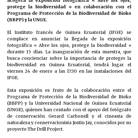
acogerá la exposición fotográfica « Abre los ojos,
9 de febrero de 2025
protege la biodiversidad » en colaboración con el
Programa de Protección de la Biodiversidad de Bioko
Guinea Ecuatorial proyectará su potencial
(BBPP) y la UNGE.
turístico en la Expo Osaka 2025
1 de julio de 2025
El Instituto francés de Guinea Ecuatorial (IFGE) se
complace en anunciar la llegada de la exposición
Conozca los ganadores del Concurso Tinta y
fotográfica « Abre los ojos, protege la biodiversidad »
Voz 2025
durante 15 días. La inauguración de esta muestra, que
23 de marzo de 2025
busca concienciar sobre la importancia de proteger la
biodiversidad en Guinea Ecuatorial, tendrá lugar el
viernes 24 de enero a las 17:30 en las instalaciones del
BOCODANCE 2026: Malabo vibra con la danza
urbana del 1 de julio al 8 de agosto
IFGE.
18 de junio de 2026
Esta exposición es fruto de la colaboración entre el
Programa de Protección de la Biodiversidad de Bioko
Lista de los ganadores en las principales
(BBPP) y la Universidad Nacional de Guinea Ecuatorial
categorías de los Premios Grammy 2025
(UNGE), quienes han contado con el apoyo del fotógrafo
4 de febrero de 2025
de conservación Gerard Carbonell y el cineasta de
naturaleza y conservacionista Justin Jay, conocidos por su
proyecto The Drill Project.