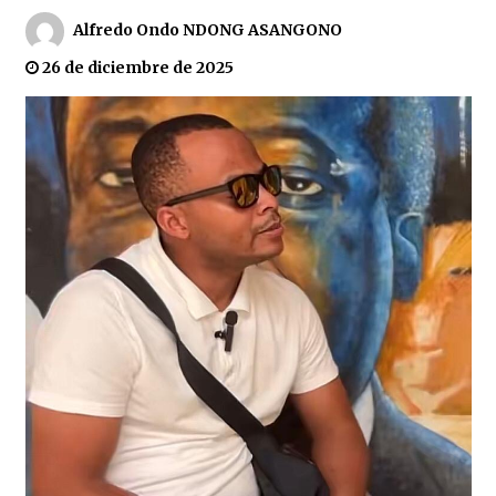
Alfredo Ondo NDONG ASANGONO
Visita del Papa León XIV a Guinea Ecuatorial:
una organización a la altura de un evento
histórico
26 de diciembre de 2025
22 de abril de 2026
Arranca las inscripciones para el curso de
inglés en el Instituto Tecnológico de
Hidrocarburos de Guinea Ecuatorial
25 de septiembre de 2025
Jhonson Killer y Trisvola, destacadas
ausencias en un Muni Festival con muchas
novedades
28 de noviembre de 2025
Los fans de Madonna la demandan por iniciar
sus conciertos fuera de la hora anunciada
6 de junio de 2024
La incapacidad argumentativa, ¿un serio
problema en la sociedad ecuatoguineana?
11 de diciembre de 2025