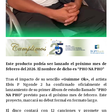
Taylor Swift se convierte en la protagonista de
los MTV Vídeo Music Awards 2024
12 de septiembre de 2024
Cultura prevé organizar una conferencia
cultural
7 de marzo de 2025
La AAUCA de Djibloho será miembro de pleno
derecho en la Asociación de Universidades
Este producto podría ser lanzado el próximo mes de
Africanas
febrero del 2026. El nombre de dicho es “PHO NA PHO”
23 de julio de 2025
Tras el impacto de su sencillo «
Guimme Ok»,
el artista
El programa “Nuestra Guinea” emite
Elvis P Ngonde 2 ha confirmado oficialmente el
expresiones informales de un estudiante en la
televisión pública y se hacen virales
lanzamiento de su primer álbum de estudio llamado “
PHO
14 de julio de 2024
NA PHO”
previsto para el próximo mes de febrero. Este
proyecto, marcará su debut formal en formato largo.
El disco contará con 12 canciones y promete un