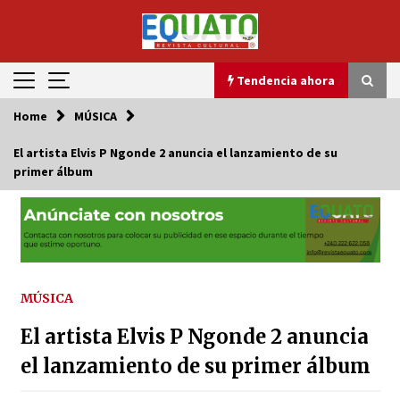
Skip
to
content
Tendencia ahora
Home
MÚSICA
Tendencia ahora
El artista Elvis P Ngonde 2 anuncia el lanzamiento de su
primer álbum
El Alpende’ Descubre ‘Africara’, Un Proyecto
Transformador para la Cultura Africana
5 de abril de 2025
Miss y Mister Guinea Ecuatorial 2025 innova
con un concurso de traje tradicional
29 de agosto de 2025
MÚSICA
El artista Elvis P Ngonde 2 anuncia
Omal lanza la III edición del certamen infantil
«Remei Sipi Mayo»
el lanzamiento de su primer álbum
4 de septiembre de 2025